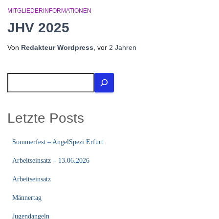
MITGLIEDERINFORMATIONEN
JHV 2025
Von
Redakteur Wordpress
, vor
2 Jahren
S
u
c
h
Letzte Posts
e
n
Sommerfest – AngelSpezi Erfurt
Arbeitseinsatz – 13.06.2026
Arbeitseinsatz
Männertag
Jugendangeln