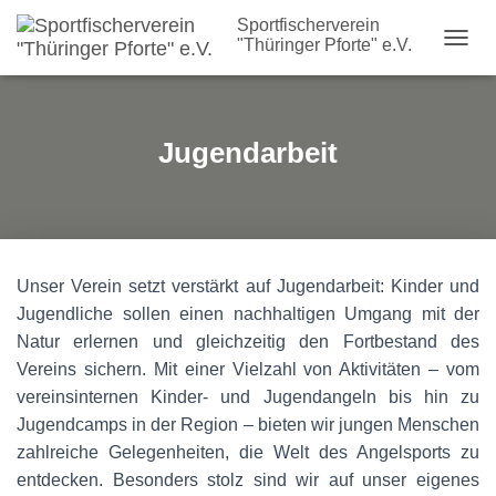
Sportfischerverein
"Thüringer Pforte" e.V.
N
A
V
I
G
Jugendarbeit
A
T
I
O
N
U
Unser Verein setzt verstärkt auf Jugendarbeit: Kinder und
M
S
Jugendliche sollen einen nachhaltigen Umgang mit der
C
Natur erlernen und gleichzeitig den Fortbestand des
H
Vereins sichern. Mit einer Vielzahl von Aktivitäten – vom
A
L
vereinsinternen Kinder- und Jugendangeln bis hin zu
T
Jugendcamps in der Region – bieten wir jungen Menschen
E
zahlreiche Gelegenheiten, die Welt des Angelsports zu
N
entdecken. Besonders stolz sind wir auf unser eigenes